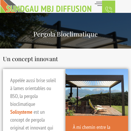
Pergola Bioclimatique
Un concept innovant
Appelée aussi
brise soleil
à lames orientables ou
BSO
, la
pergola
bioclimatique
Solisysteme
est un
concept de pergola
À mi chemin entre la
original et innovant qui