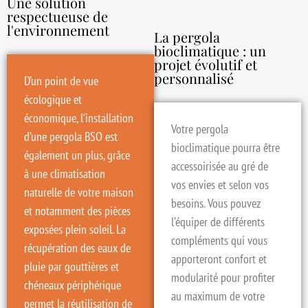
Une solution
respectueuse de
l'environnement
La pergola
bioclimatique : un
projet évolutif et
personnalisé
D’un point de vue
écologique et
économique, l’installation
Votre pergola
d’une pergola BSO est
bioclimatique pourra être
également un plus, grâce
accessoirisée au gré de
à une climatisation
vos envies et selon vos
naturelle de votre maison
besoins. Vous pouvez
et notamment des pièces
l’équiper de différents
exposées plein soleil. La
compléments qui vous
récupération des eaux de
apporteront confort et
pluie par gouttières et
modularité pour profiter
chéneaux périphérique
au maximum de votre
permet la réutilisation de