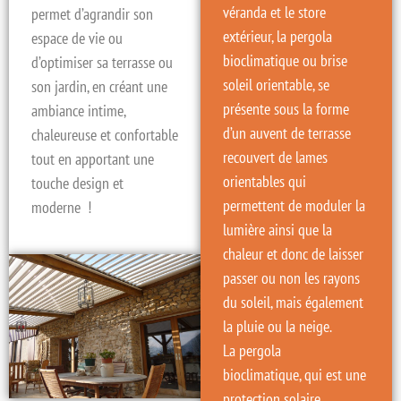
véranda et le store
permet d’agrandir son
extérieur, la
pergola
espace de vie ou
bioclimatique
ou
brise
d’optimiser sa terrasse ou
soleil orientable
, se
son jardin, en créant une
présente sous la forme
ambiance intime,
d’un auvent de terrasse
chaleureuse et confortable
recouvert de
lames
tout en apportant une
orientables
qui
touche design et
permettent de moduler la
moderne !
lumière ainsi que la
chaleur et donc de laisser
passer ou non les rayons
du soleil, mais également
la pluie ou la neige.
La
pergola
bioclimatique,
qui est
une
protection solaire