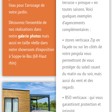
terrasse « presque » en
l’eau pour l’arrosage de
toutes saisons. Voici
votre jardin.
quelques exemples
Découvrez l’ensemble de
d’agencements
nos réalisations dans
complémentaires :
notre
galerie photos
mais
• stores verticaux Zip en
aussi en taille réelle dans
façade ou sur les côtés de
notre
showroom
d’exposition
votre pergola vous
à
Soppe-le-Bas (68-Haut
permettront de vous
rhin)
protéger du soleil rasant
du matin ou du soir, mais
aussi du vent et des
regards
• BSO verticaux : qui vous
garantiront protection et
intimité