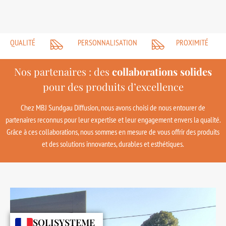
QUALITÉ
PERSONNALISATION
PROXIMITÉ
Nos partenaires : des
collaborations solides
pour des produits d’excellence
Chez MBJ Sundgau Diffusion, nous avons choisi de nous entourer de
partenaires reconnus pour leur expertise et leur engagement envers la qualité.
Grâce à ces collaborations, nous sommes en mesure de vous offrir des produits
et des solutions innovantes, durables et esthétiques.
SOLISYSTEME