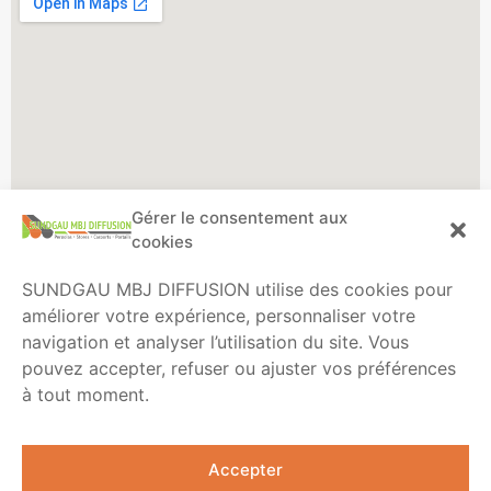
Nos produits
Accès rapide
Gérer le consentement aux
Pergolas
Réalisations
cookies
Stores
À propos
SUNDGAU MBJ DIFFUSION utilise des cookies pour
Parasols
Mentions légales
améliorer votre expérience, personnaliser votre
Carports
Protection de la vie privée
navigation et analyser l’utilisation du site. Vous
Portails
Politique cookies
pouvez accepter, refuser ou ajuster vos préférences
Abris de jardin / Pool house
CGV, pose et garantie
à tout moment.
Infos
Nos avis clients
5 rue de Lasbordes
Google
Eldo
68780 Soppe le Bas
Accepter