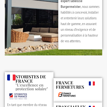
expert labellisé
Burgermeister
, nous sommes
habilités à concevoir, installer
et entretenir leurs solutions
haut de gamme, en assurant
un niveau d’exigence et de
personnalisation à la hauteur
de vos attentes.
STORISTES DE
FRANCE
FRANCE
"L'excellence en
FERMETURES
protection solaire"
En tant que membre du réseau